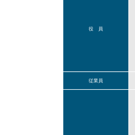
役 員
従業員