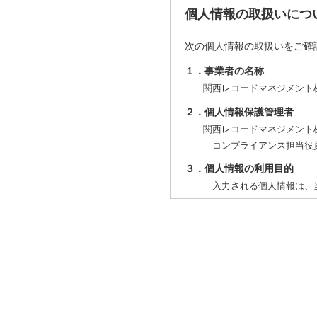
個人情報の取扱いにつ
次の個人情報の取扱いをご確
１．事業者の名称
関西レコードマネジメント
２．個人情報保護管理者
関西レコードマネジメント
コンプライアンス担当役
３．個人情報の利用目的
入力される個人情報は、当
４．個人情報の第三者への提
当社は、次の場合を除き、
ご本人の同意がある場合
法令に基づく場合
人の生命、身体又は財産
公衆衛生の向上または児
国、地方公共団体または