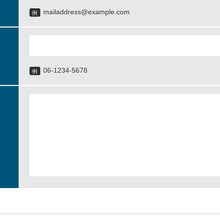
mailaddress@example.com
例
06-1234-5678
例