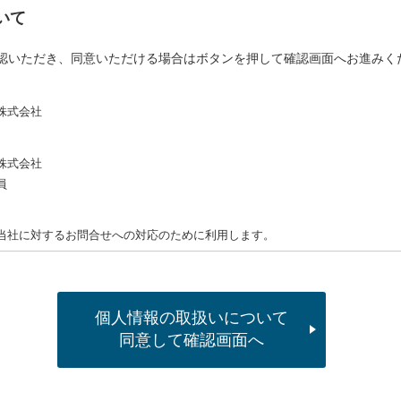
いて
認いただき、同意いただける場合はボタンを押して確認画面へお進みく
株式会社
株式会社
員
社に対するお問合せへの対応のために利用します。
供
取得した個人情報を第三者に提供しません。
個人情報の取扱いについて
同意して確認画面へ
の保護のために必要であって、ご本人の同意を得ることが困難な場合
童の健全な育成の推進のために特に必要がある場合であって、ご本人の同意
その委託を受けたものが法令の定める事務を実施するうえで、協力する必要